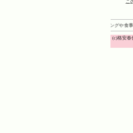
この
格安春休み家族で旅行ホテルでバイキングや食事を
(c)格安