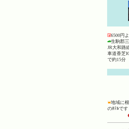
6500円
生駒郡三郷
JR大和路
車道香芝I
で約15分
地域に
のﾎﾃﾙです