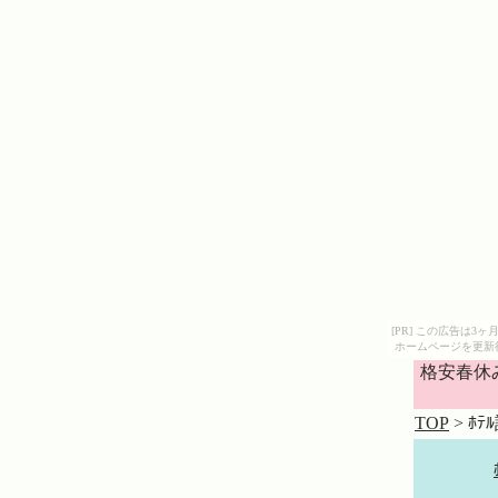
[PR] この広告は
ホームページを更新
格安春休
TOP
> ﾎﾃ