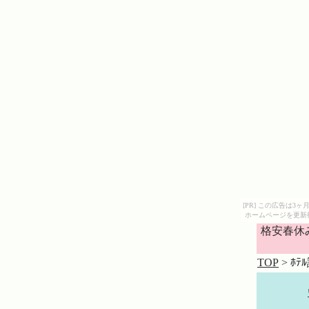
[PR] この広告は
ホームページを更新
格安春休
TOP
> ﾎﾃ