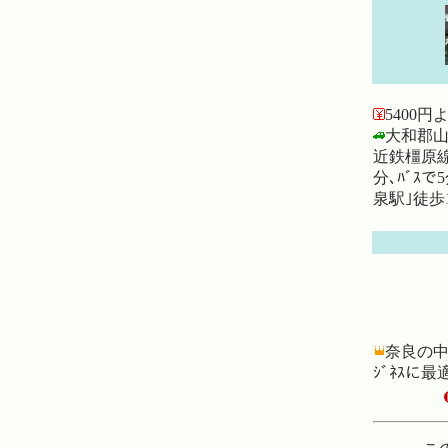
5400円
大和郡山
近鉄橿原線
分､ﾊﾞｽで
泉駅｣徒歩
奈良の中
ｼﾞﾈｽに最