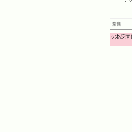
この
み家族で旅行ホテルでバイキングや食事を楽しむ・奈良
(c)格安