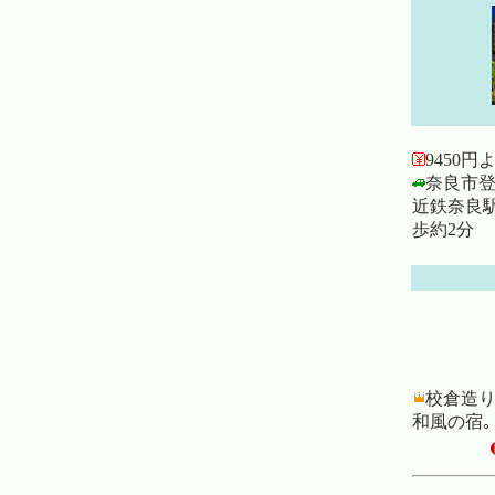
9450円
奈良市登
近鉄奈良駅
歩約2分
校倉造り
和風の宿｡