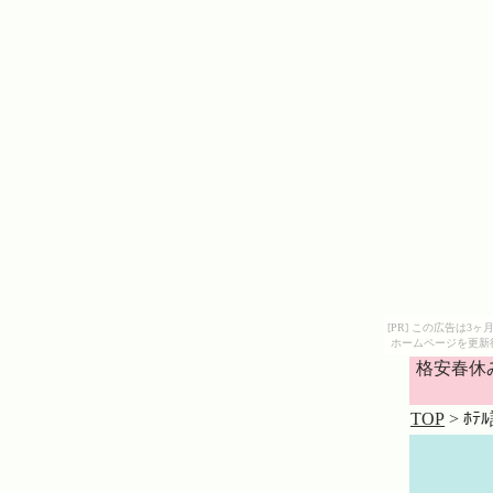
[PR] この広告は
ホームページを更新
格安春休
TOP
> ﾎﾃ