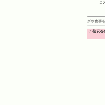
この
格安春休み家族で旅行ホテルでバイキングや食事を
(c)格安